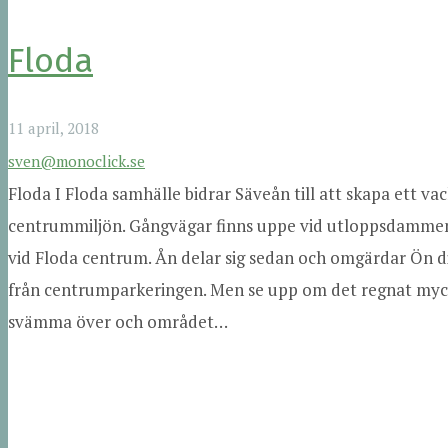
Floda
11 april, 2018
sven@monoclick.se
Floda I Floda samhälle bidrar Säveån till att skapa ett vac
centrummiljön. Gångvägar finns uppe vid utloppsdammen
vid Floda centrum. Ån delar sig sedan och omgärdar Ön d
från centrumparkeringen. Men se upp om det regnat myc
svämma över och området…