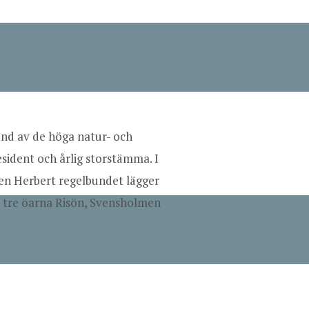
rund av de höga natur- och
sident och årlig storstämma. I
en Herbert regelbundet lägger
de tre öarna Risön, Svensholmen