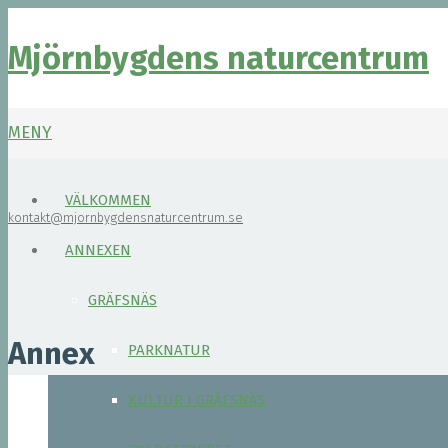
Mjörnbygdens naturcentrum
MENY
VÄLKOMMEN
kontakt@mjornbygdensnaturcentrum.se
ANNEXEN
GRÄFSNÄS
Annex
PARKNATUR
KULTUR I GRÄFSNÄS