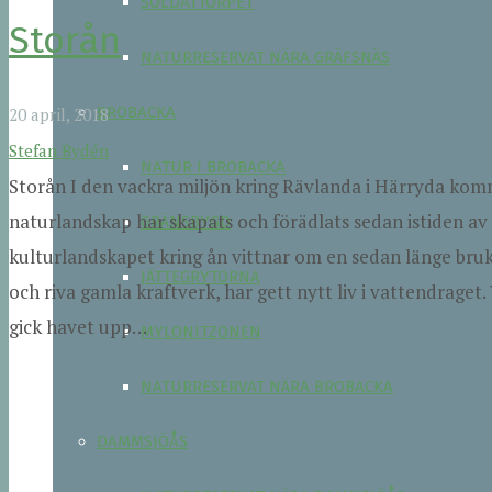
SOLDATTORPET
Storån
NATURRESERVAT NÄRA GRÄFSNÄS
BROBACKA
20 april, 2018
Stefan Bydén
NATUR I BROBACKA
Storån I den vackra miljön kring Rävlanda i Härryda kom
naturlandskap har skapats och förädlats sedan istiden av
GRÄNSBYGD
kulturlandskapet kring ån vittnar om en sedan länge bruka
JÄTTEGRYTORNA
och riva gamla kraftverk, har gett nytt liv i vattendraget. 
gick havet upp…
MYLONITZONEN
NATURRESERVAT NÄRA BROBACKA
DAMMSJÖÅS