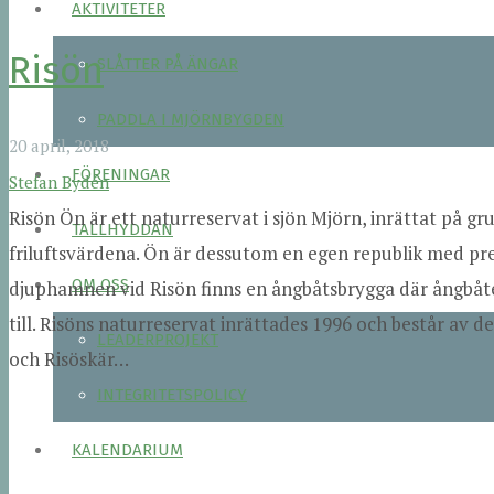
AKTIVITETER
Risön
SLÅTTER PÅ ÄNGAR
PADDLA I MJÖRNBYGDEN
20 april, 2018
FÖRENINGAR
Stefan Bydén
Risön Ön är ett naturreservat i sjön Mjörn, inrättat på g
TALLHYDDAN
friluftsvärdena. Ön är dessutom en egen republik med pre
OM OSS
djuphamnen vid Risön finns en ångbåtsbrygga där ångbåt
till. Risöns naturreservat inrättades 1996 och består av 
LEADERPROJEKT
och Risöskär…
INTEGRITETSPOLICY
KALENDARIUM