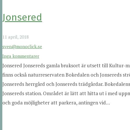
Jonsered
11 april, 2018
sven@monoclick.se
Inga kommentarer
Jonsered Jonsereds gamla bruksort är utsett till Kultur-mi
finns också naturreservaten Bokedalen och Jonsereds str
Jonsereds herrgård och Jonsereds trädgårdar. Bokedalens li
Jonsereds station. Området är lätt att hitta ut i med uppm
och goda möjligheter att parkera, antingen vid…