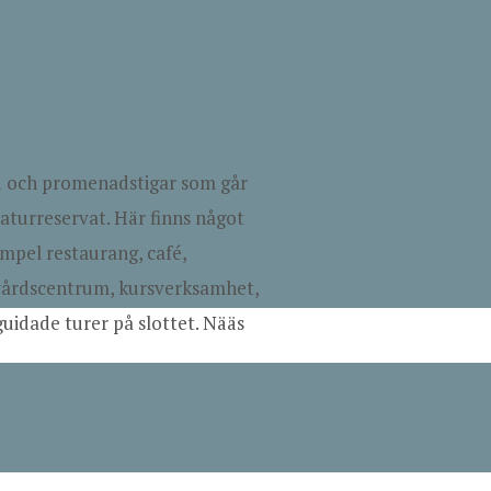
äd och promenadstigar som går
turreservat. Här finns något
empel restaurang, café,
dvårdscentrum, kursverksamhet,
uidade turer på slottet. Nääs