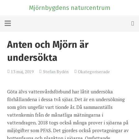
Mjörnbygdens naturcentrum
Anten och Mjörn är
undersökta
13 maj, 2019
Stefan Bydén
Okategoriserade
Göta älvs vattenvårdsförbund har låtit undersöka
förhållandena i dessa två sjöar. Det är en undersökning
som görs ungefär vart tionde år. Då sammanställs
vattenkemin från de månatliga mätningarna i
vattendragen. 2018 togs också många prover i sjöarna på
miljögifter som PFAS. Det gjordes också provtagningar av
bottenfauna och plankton i sjöarna. Omfattande