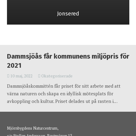
Jonsered
Dammsjöås får kommunens miljöpris för
2021
10 maj, 2022
Okategoriserade
Dammsjöåskommittén får priset för sitt arbete med att
värna naturen och skapa en idyllisk mötesplats för
avkoppling och kultur. Priset delades ut på rasten i…
Mjörnbygdens Naturcentrum,
c/o Stellan Andersson, Ravinvägen 13,