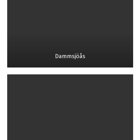
Dammsjöås