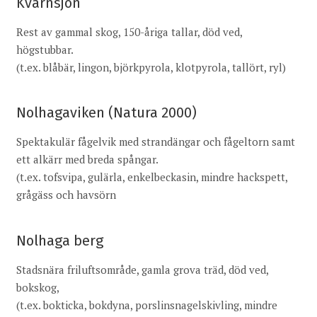
Kvarnsjön
Rest av gammal skog, 150-åriga tallar, död ved,
högstubbar.
(t.ex. blåbär, lingon, björkpyrola, klotpyrola, tallört, ryl)
Nolhagaviken (Natura 2000)
Spektakulär fågelvik med strandängar och fågeltorn samt
ett alkärr med breda spångar.
(t.ex. tofsvipa, gulärla, enkelbeckasin, mindre hackspett,
grågäss och havsörn
Nolhaga berg
Stadsnära friluftsområde, gamla grova träd, död ved,
bokskog,
(t.ex. bokticka, bokdyna, porslinsnagelskivling, mindre