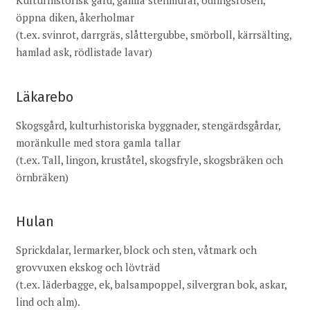
Kulturhistorisk gård, gamla stenmurar, odlingsrösen,
öppna diken, åkerholmar
(t.ex. svinrot, darrgräs, slåttergubbe, smörboll, kärrsälting,
hamlad ask, rödlistade lavar)
Läkarebo
Skogsgård, kulturhistoriska byggnader, stengärdsgårdar,
moränkulle med stora gamla tallar
(t.ex. Tall, lingon, kruståtel, skogsfryle, skogsbräken och
örnbräken)
Hulan
Sprickdalar, lermarker, block och sten, våtmark och
grovvuxen ekskog och lövträd
(t.ex. läderbagge, ek, balsampoppel, silvergran bok, askar,
lind och alm).