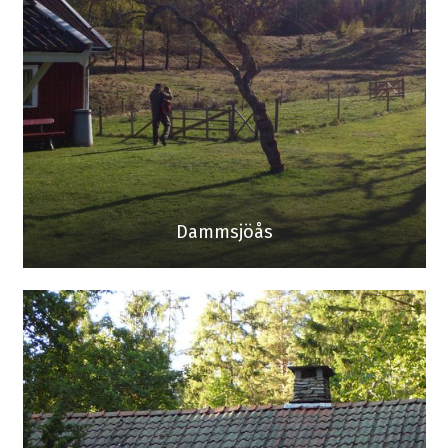
Dammsjöås