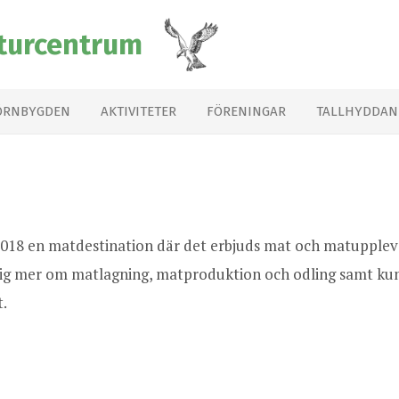
turcentrum
ÖRNBYGDEN
AKTIVITETER
FÖRENINGAR
TALLHYDDAN
2018 en matdestination där det erbjuds mat och matuppleve
sig mer om matlagning, matproduktion och odling samt ku
t.