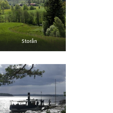
Storån