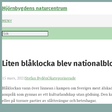
Mjörnbygdens naturcentrum
MENY
Liten blåklocka blev national
15 mars, 2021
Stefan Bydén
Okategoriserade
Blåklockan vann över linnean i kampen om Sveriges mest älsk
anspråk som gynnas av ett kulturlandskap utan gödning. Den ka
eller på torrare partier av slåtterängar och beteshagar.