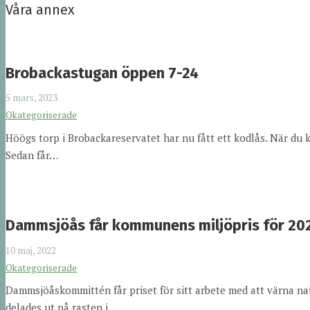
Våra annex
Brobackastugan öppen 7-24
5 mars, 2023
Okategoriserade
Höögs torp i Brobackareservatet har nu fått ett kodlås. När du
Sedan får…
Dammsjöås får kommunens miljöpris för 20
10 maj, 2022
Okategoriserade
Dammsjöåskommittén får priset för sitt arbete med att värna nat
delades ut på rasten i…