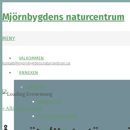
Mjörnbygdens naturcentrum
MENY
VÄLKOMMEN
kontakt@mjornbygdensnaturcentrum.se
ANNEXEN
GRÄFSNÄS
PARKNATUR
« Alla Evenemang
KULTUR I GRÄFSNÄS