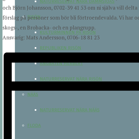
NATURRESERVAT NÄRA DAMMSJÖÅS
och Björn Johansson, 0702-39 41 53 om ni själva vill delta 
förslag på personer som bör bli förtroendevalda. Vi har oc
RISÖN
skogs-, en Brobacka- och en plangrupp.
KULTURMINNEN PÅ RISÖN
Ansvarig: Mats Andersson, 0706-18 81 23
REPUBLIKEN RISÖN
ÅNGBÅTEN HERBERT
NATURRESERVAT NÄRA RISÖN
NÄÄS
NATURRESERVAT NÄRA NÄÄS
FLODA