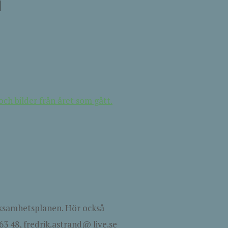
i
ch bilder från året som gått.
ksamhetsplanen. Hör också
63 48, fredrik.astrand@ live.se