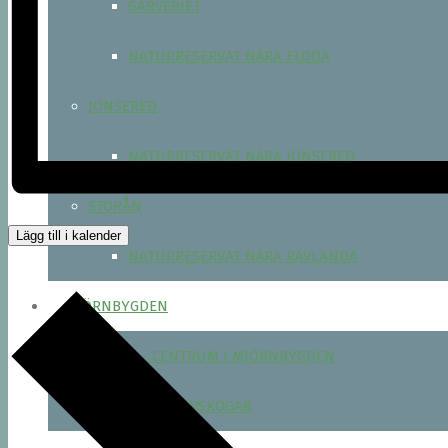
GARVERIET
NATURRESERVAT NÄRA FLODA
JONSERED
NATURRESERVAT NÄRA JONSERED
STORÅN
Lägg till i kalender
NATURRESERVAT NÄRA RÄVLANDA
MJÖRNBYGDEN
MJÖRN – CENTRUM I MJÖRNBYGDEN
NÄTVERK AV LÖVSKOGAR