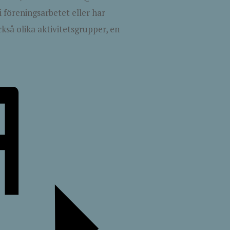
i föreningsarbetet eller har
kså olika aktivitetsgrupper, en