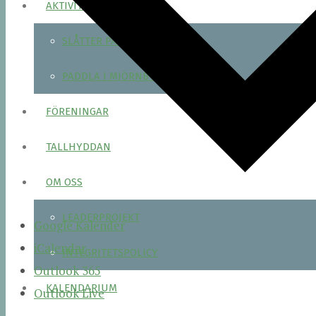
AKTIVITETER
SLÅTTER PÅ ÄNGAR
PADDLA I MJÖRNBYGDEN
FÖRENINGAR
TALLHYDDAN
OM OSS
LEADERPROJEKT
Google Kalender
iCalendar
INTEGRITETSPOLICY
Outlook 365
KALENDARIUM
Outlook Live