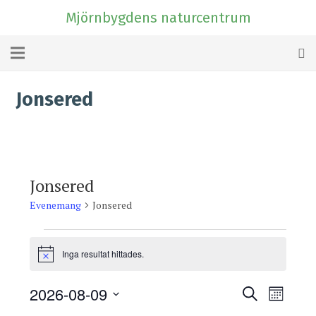
Mjörnbygdens naturcentrum
Jonsered
Jonsered
Evenemang
Jonsered
Evenemang
Inga resultat hittades.
Notis
2026-08-09
Evenema
Even
Sök
Månad
Välj