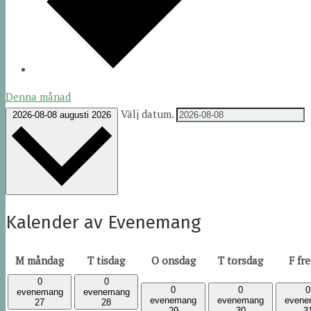
Denna månad
Välj datum.
2026-08-08
augusti 2026
Kalender av Evenemang
M
måndag
T
tisdag
O
onsdag
T
torsdag
F
fr
0
0
0
0
0
evenemang
evenemang
evenemang
evenemang
evene
27
28
29
30
3