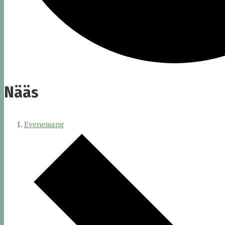
Nääs
Evenemang