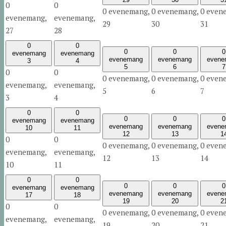
0
0
0 evenemang,
0 evenemang,
0 even
evenemang,
evenemang,
29
30
31
27
28
0
0
0
0
0
evenemang
evenemang
evenemang
evenemang
evene
3
4
5
6
7
0
0
0 evenemang,
0 evenemang,
0 even
evenemang,
evenemang,
5
6
7
3
4
0
0
0
0
0
evenemang
evenemang
evenemang
evenemang
evene
10
11
12
13
1
0
0
0 evenemang,
0 evenemang,
0 even
evenemang,
evenemang,
12
13
14
10
11
0
0
0
0
0
evenemang
evenemang
evenemang
evenemang
evene
17
18
19
20
2
0
0
0 evenemang,
0 evenemang,
0 even
evenemang,
evenemang,
19
20
21