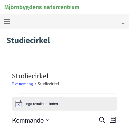
Mjörnbygdens naturcentrum
Studiecirkel
Studiecirkel
Evenemang
Studiecirkel
Evenemang
Inga resultat hittades.
Notis
Kommande
Evenema
Even
Sök
Lista
Välj