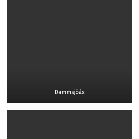
Dammsjöås