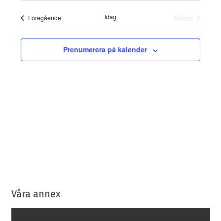
vynav
Search
datum.
Idag
Nästa
Evenemang
Föregående
and
Eveneman
Views
Prenumerera på kalender
Navigati
Våra annex