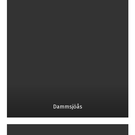
Dammsjöås