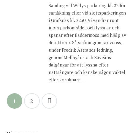
Samling vid Willys parkering kl. 22 för
samåkning eller vid slottsparkeringen
i Gräfsnäs kl. 2230. Vi vandrar runt
inom parkområdet och lyssnar och
spanar efter fladdermöss med hjälp av
detektorer. Så småningom tar vi oss,
under Fredrik Åstrands ledning,
genom Mellbyåns och Säveåns
dalgångar för att lyssna efter
nattsångare och kanske någon vaktel
eller kornknarr.…
Sidnumrering
1
2
för
inlägg