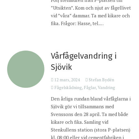
”Utsikten”. Kom och njut av fågellivet
vid ”våra” dammar. Ta med kikare och
fika. Frågor: Hasse, tel.…
Vårfågelvandring i
Sjövik
12 mars, 2024
Stefan Bydén
Fågelskådning
,
Fåglar
,
Vandring
Den årliga rundan bland vårfåglarna i
Sjövik gör vi tillsammans med
Svenssons den 28 april. Ta med både
kikare och fika. Samling vid
Stenkullens station (stora P-platsen)
kl. 08:00 eller vid cementfabriken i