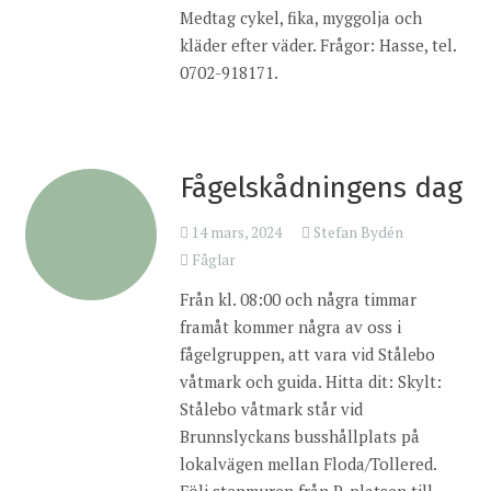
Medtag cykel, fika, myggolja och
kläder efter väder. Frågor: Hasse, tel.
0702-918171.
Fågelskådningens dag
14 mars, 2024
Stefan Bydén
Fåglar
Från kl. 08:00 och några timmar
framåt kommer några av oss i
fågelgruppen, att vara vid Stålebo
våtmark och guida. Hitta dit: Skylt:
Stålebo våtmark står vid
Brunnslyckans busshållplats på
lokalvägen mellan Floda/Tollered.
Följ stenmuren från P-platsen till