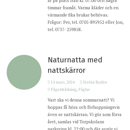
är på plats från kl. 07:00 och några
timmar framåt. Varma kläder och en
värmande fika brukar behövas.
Frågor: Per, tel. 0705-895952 eller Jon,
tel. 0737- 259858.
Naturnatta med
nattskärror
14 mars, 2024
Stefan Bydén
Fågelskådning
,
Fåglar
Vart ska vi denna sommarnatt? Vi
hoppas få höra och förhoppningsvis
även se nattskärran. Vi gör som förra
året, samlas vid Torpskolans
parkering kl. 22:00 och där avgör vi