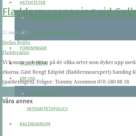
AKTIVITETER
Fladdermusspaning vid Gull
SLÅTTER PÅ ÄNGAR
21 mars, 2023
PADDLA I MJÖRNBYGDEN
Stefan Bydén
FÖRENINGAR
Fladdermöss
Vi lyssnar och tittar på de olika arter som dyker upp me
TALLHYDDAN
ekarna. Gäst Bengt Edqvist (fladdermusexpert) Samling kl
OM OSS
(parkeringen). Frågor: Tommy Aronsson 070-580 88 18
LEADERPROJEKT
Våra annex
INTEGRITETSPOLICY
KALENDARIUM