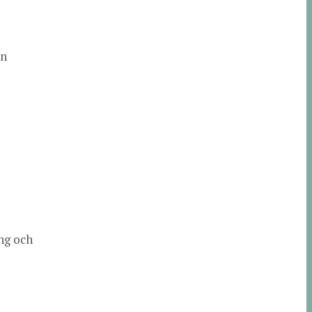
in
ng och