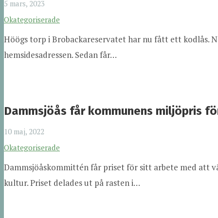
5 mars, 2023
Okategoriserade
Höögs torp i Brobackareservatet har nu fått ett kodlås. 
hemsidesadressen. Sedan får…
Dammsjöås får kommunens miljöpris fö
10 maj, 2022
Okategoriserade
Dammsjöåskommittén får priset för sitt arbete med att vä
kultur. Priset delades ut på rasten i…