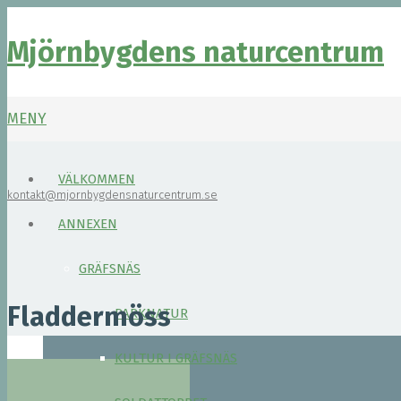
Mjörnbygdens naturcentrum
MENY
VÄLKOMMEN
kontakt@mjornbygdensnaturcentrum.se
ANNEXEN
GRÄFSNÄS
Fladdermöss
PARKNATUR
KULTUR I GRÄFSNÄS