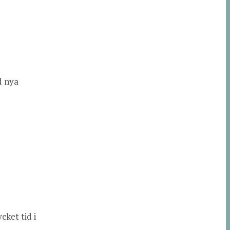
d nya
cket tid i