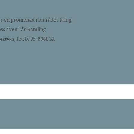
der en promenad i området kring
s även i år. Samling
nsson, tel. 0705-808818.