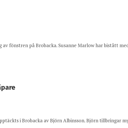
ring av fönstren på Brobacka. Susanne Marlow har bistått me
äpare
täckts i Brobacka av Björn Albinsson. Björn tillbringar my